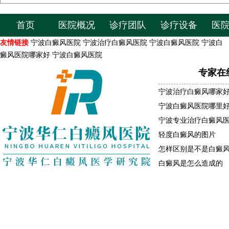
首页
医院概况
诊疗团队
诊疗设备
医
友情链接
宁波白癜风医院
宁波治疗白癜风医院
宁波白癜风医院
宁波白
癜风医院哪家好
宁波白癜风医院
专家在
宁波治疗白癜风哪家
宁波白癜风医院哪里
宁波专业治疗白癜风
轻度白癜风的图片
怎样区别是不是白癜
白癜风是怎么造成的