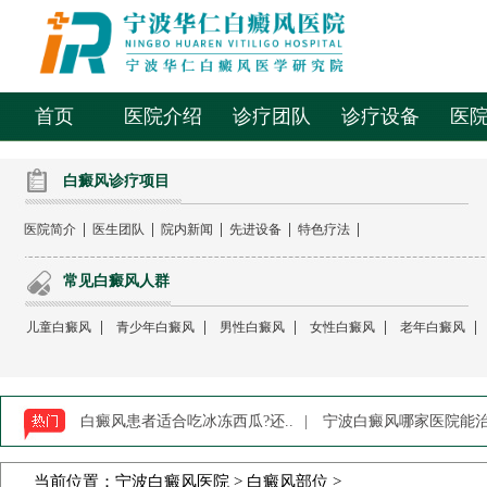
首页
医院介绍
诊疗团队
诊疗设备
医
白癜风诊疗项目
|
|
|
|
|
医院简介
医生团队
院内新闻
先进设备
特色疗法
常见白癜风人群
|
|
|
|
|
儿童白癜风
青少年白癜风
男性白癜风
女性白癜风
老年白癜风
白癜风患者适合吃冰冻西瓜?还..
|
宁波白癜风哪家医院能治-
当前位置：
宁波白癜风医院
>
白癜风部位
>