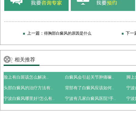
上一篇：
得胸部白癜风的原因是什么
下一
癜风扩散的原因都
相关推荐
脸上有白斑该怎么解决..
白癜风会引起关节肿痛嘛..
脚上
头部白癜风的治疗方法有..
背部有了白癜风应该如何..
宁波
宁波白癜风哪里好?怎么有..
宁波有几家白癜风医院?手..
宁波