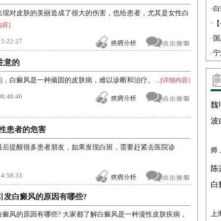
·
白
出现对皮肤的美丽造成了很大的伤害，也给患者，尤其是女性白
·
【
内容]
·
国
:22:27
·
宁
注意的
，白癜风是一种顽固的皮肤病，难以诊断和治疗。...
[详细内容]
:49:46
魏
波
性患者的危害
最后提醒很多患者朋友，如果发现白斑，需要赶紧去医院诊
师
陈
:58:33
白
引发白癜风的原因有哪些?
上
癜风的原因有哪些? 大家都了解白癜风是一种漫性皮肤疾病，