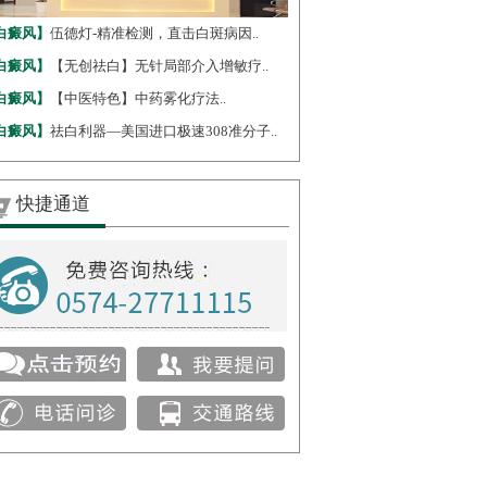
白癜风】
伍德灯-精准检测，直击白斑病因..
白癜风】
【无创祛白】无针局部介入增敏疗..
白癜风】
【中医特色】中药雾化疗法..
白癜风】
祛白利器—美国进口极速308准分子..
快捷通道