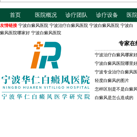
首页
医院概况
诊疗团队
诊疗设备
医
友情链接
宁波白癜风医院
宁波治疗白癜风医院
宁波白癜风医院
宁波白
癜风医院哪家好
宁波白癜风医院
专家在
宁波治疗白癜风哪家
宁波白癜风医院哪里
宁波专业治疗白癜风
轻度白癜风的图片
怎样区别是不是白癜
白癜风是怎么造成的