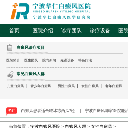
首页
医院介绍
诊疗团队
诊疗设备
医
白癜风诊疗项目
|
|
|
|
|
医院简介
医生团队
院内新闻
先进设备
特色疗法
常见白癜风人群
|
|
|
|
|
儿童白癜风
青少年白癜风
男性白癜风
女性白癜风
老年白癜风
白癜风患者适合吃冰冻西瓜?还..
|
宁波白癜风哪家医院能治-
当前位置：
宁波白癜风医院
>
白癜风人群
>
女性白癜风
>