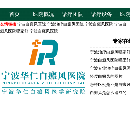
首页
医院概况
诊疗团队
诊疗设备
医
友情链接
宁波白癜风医院
宁波治疗白癜风医院
宁波白癜风医院
宁波白
癜风医院哪家好
宁波白癜风医院
专家在
宁波治疗白癜风哪家
宁波白癜风医院哪里
宁波专业治疗白癜风
轻度白癜风的图片
怎样区别是不是白癜
白癜风是怎么造成的