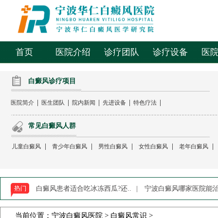
首页
医院介绍
诊疗团队
诊疗设备
医
白癜风诊疗项目
|
|
|
|
|
医院简介
医生团队
院内新闻
先进设备
特色疗法
常见白癜风人群
|
|
|
|
|
儿童白癜风
青少年白癜风
男性白癜风
女性白癜风
老年白癜风
白癜风患者适合吃冰冻西瓜?还..
|
宁波白癜风哪家医院能治-
当前位置：
宁波白癜风医院
>
白癜风常识
>