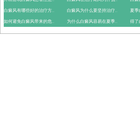
白癜风有哪些好的治疗方..
白癜风为什么要坚持治疗..
夏季
如何避免白癜风带来的危..
为什么白癜风容易在夏季..
得了