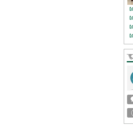
【
【
【
【