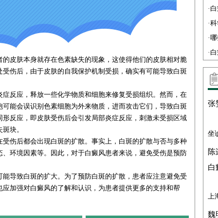
·
白
·
科
·
哪
·
白
的皮肤本身就存在色素缺失的现象，这使得他们的皮肤相对脆
处受伤后，由于皮肤的自我保护机制受损，确实有可能导致白斑
症反应，释放一些化学物质和细胞来修复受损组织。然而，在
张
胞可能会误识别色素细胞为外来物质，进而攻击它们，导致白斑
同形反应，即皮肤受伤后会引发局部炎症反应，刺激未受损区域
失斑块。
坐
受伤后都会出现白斑的扩散。事实上，白斑的扩散与否与多种
陈
态、环境因素等。因此，对于白癜风患者来说，避免受伤是预防
白
能导致白斑的扩大。为了预防白斑的扩散，患者应注意避免受
也应加强对白癜风的了解和认识，为患者提供更多的支持和帮
上
魏