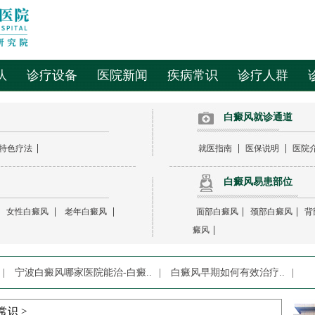
队
诊疗设备
医院新闻
疾病常识
诊疗人群
白癜风就诊通道
|
|
|
特色疗法
就医指南
医保说明
医院
白癜风易患部位
|
|
|
|
|
女性白癜风
老年白癜风
面部白癜风
颈部白癜风
背
|
癜风
|
宁波白癜风哪家医院能治-白癜..
|
白癜风早期如何有效治疗..
|
常识
>