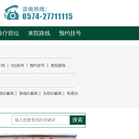
诊疗部位
来院路线
预约挂号
|
|
|
介绍
QQ咨询
预约挂号
来院路线
|
|
|
部白癜风
肢端白癜风
头部白癜风
私密白