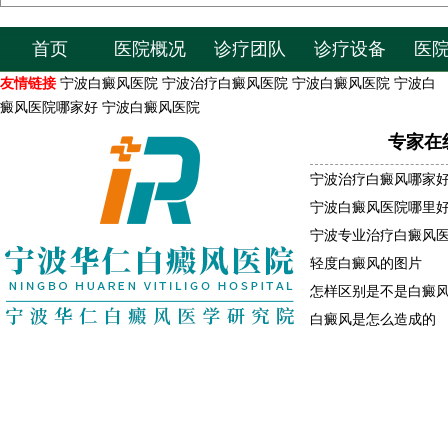
首页
医院概况
诊疗团队
诊疗设备
医
友情链接
宁波白癜风医院
宁波治疗白癜风医院
宁波白癜风医院
宁波白
癜风医院哪家好
宁波白癜风医院
专家在
宁波治疗白癜风哪家
宁波白癜风医院哪里
宁波专业治疗白癜风
轻度白癜风的图片
怎样区别是不是白癜
白癜风是怎么造成的