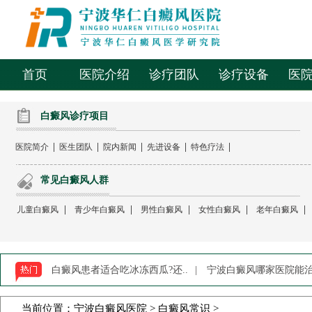
首页
医院介绍
诊疗团队
诊疗设备
医
白癜风诊疗项目
|
|
|
|
|
医院简介
医生团队
院内新闻
先进设备
特色疗法
常见白癜风人群
|
|
|
|
|
儿童白癜风
青少年白癜风
男性白癜风
女性白癜风
老年白癜风
白癜风患者适合吃冰冻西瓜?还..
|
宁波白癜风哪家医院能治-
当前位置：
宁波白癜风医院
>
白癜风常识
>