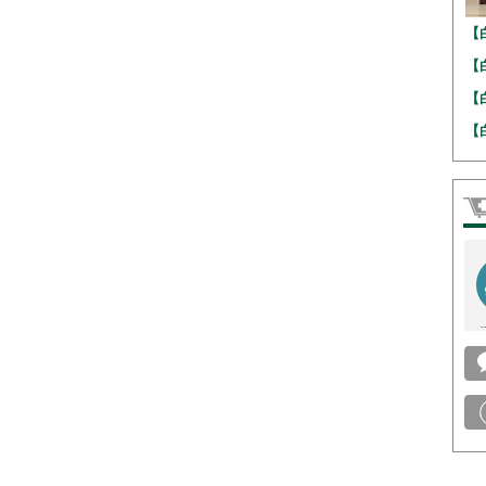
【
【
【
【