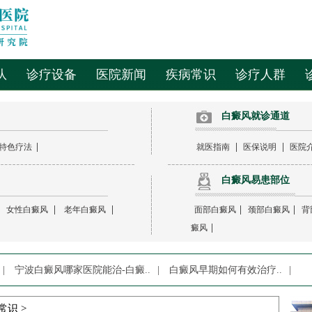
队
诊疗设备
医院新闻
疾病常识
诊疗人群
白癜风就诊通道
|
|
|
特色疗法
就医指南
医保说明
医院
白癜风易患部位
|
|
|
|
|
女性白癜风
老年白癜风
面部白癜风
颈部白癜风
背
|
癜风
|
宁波白癜风哪家医院能治-白癜..
|
白癜风早期如何有效治疗..
|
常识
>