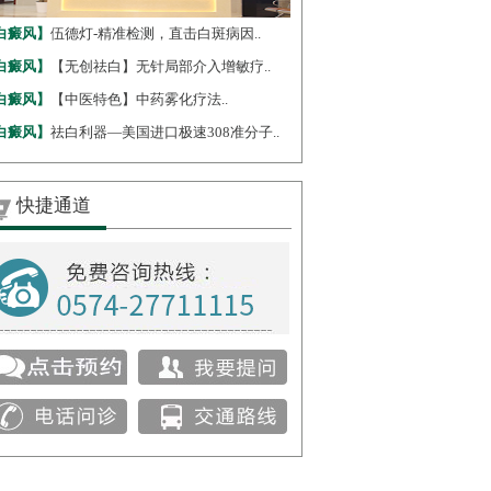
白癜风】
伍德灯-精准检测，直击白斑病因..
白癜风】
【无创祛白】无针局部介入增敏疗..
白癜风】
【中医特色】中药雾化疗法..
白癜风】
祛白利器—美国进口极速308准分子..
快捷通道