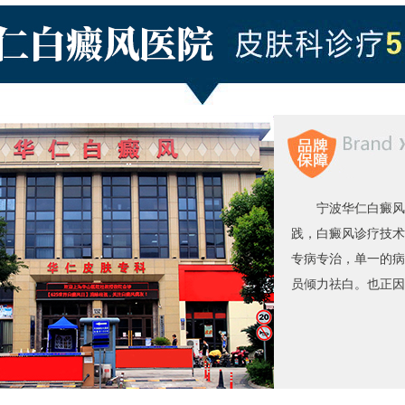
宁波华仁白癜风
践，白癜风诊疗技术
专病专治，单一的病
员倾力祛白。也正因