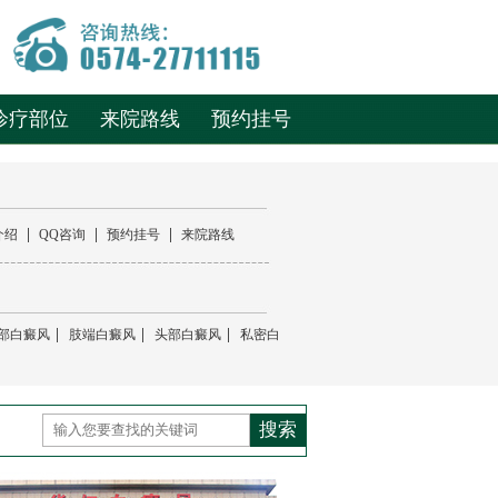
诊疗部位
来院路线
预约挂号
|
|
|
介绍
QQ咨询
预约挂号
来院路线
|
|
|
部白癜风
肢端白癜风
头部白癜风
私密白