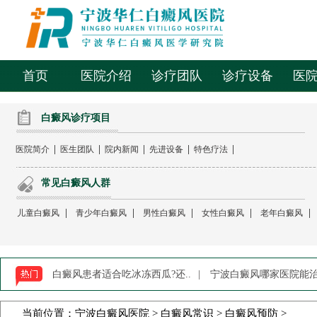
首页
医院介绍
诊疗团队
诊疗设备
医
白癜风诊疗项目
|
|
|
|
|
医院简介
医生团队
院内新闻
先进设备
特色疗法
常见白癜风人群
|
|
|
|
|
儿童白癜风
青少年白癜风
男性白癜风
女性白癜风
老年白癜风
白癜风患者适合吃冰冻西瓜?还..
|
宁波白癜风哪家医院能治-
当前位置：
宁波白癜风医院
>
白癜风常识
>
白癜风预防
>