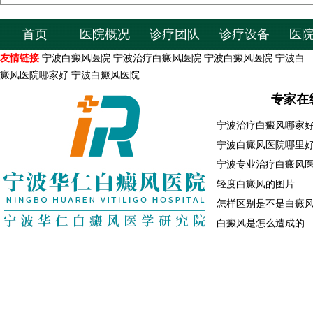
首页
医院概况
诊疗团队
诊疗设备
医
友情链接
宁波白癜风医院
宁波治疗白癜风医院
宁波白癜风医院
宁波白
癜风医院哪家好
宁波白癜风医院
专家在
宁波治疗白癜风哪家
宁波白癜风医院哪里
宁波专业治疗白癜风
轻度白癜风的图片
怎样区别是不是白癜
白癜风是怎么造成的