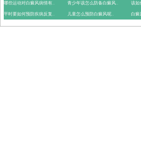
哪些运动对白癜风病情有..
青少年该怎么防备白癜风..
该如
平时要如何预防疾病反复..
儿童怎么预防白癜风呢..
白癜