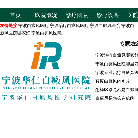
首页
医院概况
诊疗团队
诊疗设备
医
友情链接
宁波白癜风医院
宁波治疗白癜风医院
宁波白癜风医院
宁波白
癜风医院哪家好
宁波白癜风医院
专家在
宁波治疗白癜风哪家
宁波白癜风医院哪里
宁波专业治疗白癜风
轻度白癜风的图片
怎样区别是不是白癜
白癜风是怎么造成的