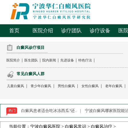
首页
医院介绍
诊疗团队
诊疗设备
医
白癜风诊疗项目
|
|
|
|
|
医院简介
医生团队
院内新闻
先进设备
特色疗法
常见白癜风人群
|
|
|
|
|
儿童白癜风
青少年白癜风
男性白癜风
女性白癜风
老年白癜风
白癜风患者适合吃冰冻西瓜?还..
|
宁波白癜风哪家医院能治-
当前位置：
宁波白癜风医院
>
白癜风常识
>
白癜风治疗
>