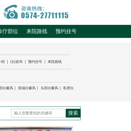
诊疗部位
来院路线
预约挂号
|
|
|
介绍
QQ咨询
预约挂号
来院路线
|
|
|
部白癜风
肢端白癜风
头部白癜风
私密白