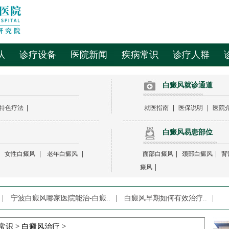
队
诊疗设备
医院新闻
疾病常识
诊疗人群
白癜风就诊通道
|
|
|
特色疗法
就医指南
医保说明
医院
白癜风易患部位
|
|
|
|
|
女性白癜风
老年白癜风
面部白癜风
颈部白癜风
背
|
癜风
|
宁波白癜风哪家医院能治-白癜..
|
白癜风早期如何有效治疗..
|
常识
>
白癜风治疗
>