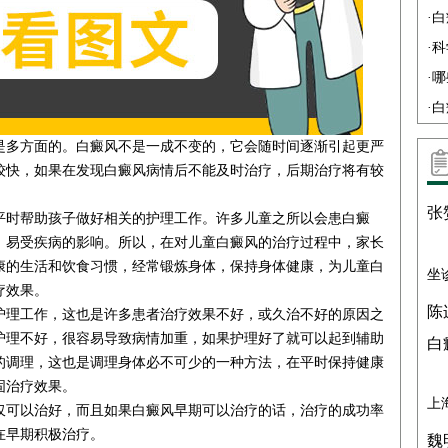
·
白
·
科
·
哪
·
白
多方面的。白癜风不是一成不变的，它会随时间逐渐引起更严
较快，如果在发现白癜风病情后不能及时治疗，后期治疗将有较
张
时帮助孩子做好相关的护理工作。许多儿童之所以会患白癜
，易受疾病的影响。所以，在对儿童白癜风的治疗过程中，家长
康的生活和饮食习惯，经常锻炼身体，保持身体健康，为儿童白
坐
疗效果。
陈
理工作，这也是许多患者治疗效果不好，或久治不好的原因之
护理不好，很容易导致病情加重，如果护理好了就可以起到辅助
白
的调理，这也是调理身体必不可少的一种方法，在平时保持健康
固治疗效果。
上
可以治好，而且如果白癜风早期可以治疗的话，治疗的成功率
在早期积极治疗。
魏