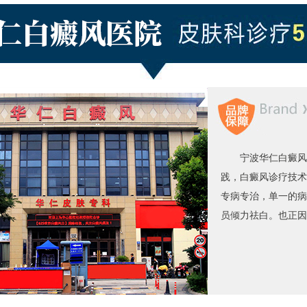
宁波华仁白癜风
践，白癜风诊疗技术
专病专治，单一的病
员倾力祛白。也正因