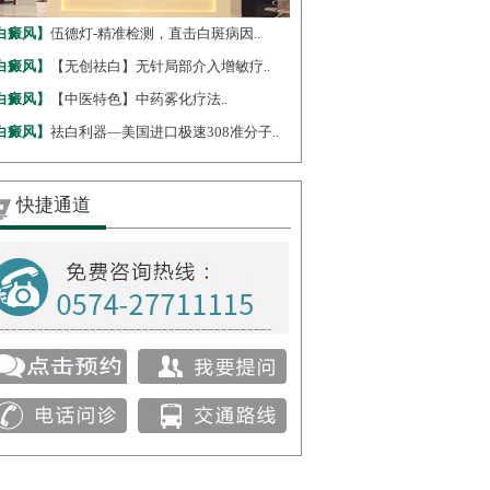
白癜风】
伍德灯-精准检测，直击白斑病因..
白癜风】
【无创祛白】无针局部介入增敏疗..
白癜风】
【中医特色】中药雾化疗法..
白癜风】
祛白利器—美国进口极速308准分子..
快捷通道