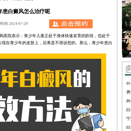
年患白癜风怎么治疗呢
:2024-07-29
风医院
表示：青少年儿童正处于身体快速发育的阶段，也处于
出现在青少年的皮肤上，后果是不堪设想的。那么，青少年患白
·
什
·
男
·
外
·
白
·
宁
·
白