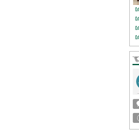
【
【
【
【