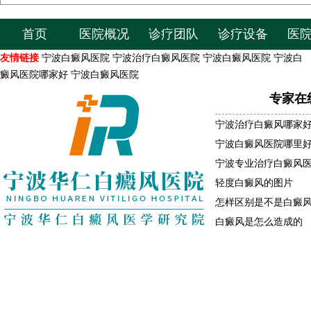
首页
医院概况
诊疗团队
诊疗设备
医
友情链接
宁波白癜风医院
宁波治疗白癜风医院
宁波白癜风医院
宁波白
癜风医院哪家好
宁波白癜风医院
专家在
宁波治疗白癜风哪家
宁波白癜风医院哪里
宁波专业治疗白癜风
轻度白癜风的图片
怎样区别是不是白癜
白癜风是怎么造成的