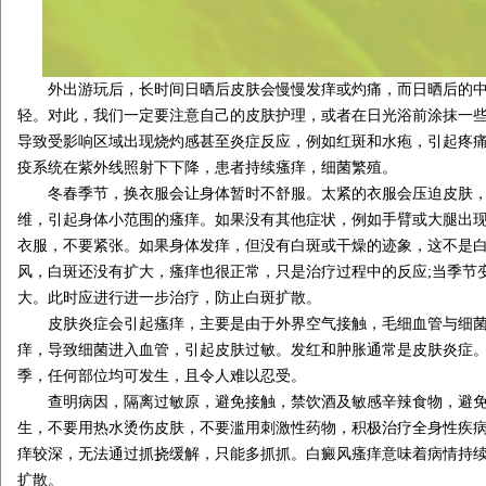
外出游玩后，长时间日晒后皮肤会慢慢发痒或灼痛，而日晒后的中
轻。对此，我们一定要注意自己的皮肤护理，或者在日光浴前涂抹一
导致受影响区域出现烧灼感甚至炎症反应，例如红斑和水疱，引起疼
疫系统在紫外线照射下下降，患者持续瘙痒，细菌繁殖。
冬春季节，换衣服会让身体暂时不舒服。太紧的衣服会压迫皮肤，
维，引起身体小范围的瘙痒。如果没有其他症状，例如手臂或大腿出
衣服，不要紧张。如果身体发痒，但没有白斑或干燥的迹象，这不是
风，白斑还没有扩大，瘙痒也很正常，只是治疗过程中的反应;当季节
大。此时应进行进一步治疗，防止白斑扩散。
皮肤炎症会引起瘙痒，主要是由于外界空气接触，毛细血管与细菌
痒，导致细菌进入血管，引起皮肤过敏。发红和肿胀通常是皮肤炎症
季，任何部位均可发生，且令人难以忍受。
查明病因，隔离过敏原，避免接触，禁饮酒及敏感辛辣食物，避免
生，不要用热水烫伤皮肤，不要滥用刺激性药物，积极治疗全身性疾病
痒较深，无法通过抓挠缓解，只能多抓抓。白癜风瘙痒意味着病情持
扩散。