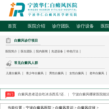
首页
医院介绍
诊疗团队
诊疗设备
医
白癜风诊疗项目
|
|
|
|
|
医院简介
医生团队
院内新闻
先进设备
特色疗法
常见白癜风人群
|
|
|
|
|
儿童白癜风
青少年白癜风
男性白癜风
女性白癜风
老年白癜风
白癜风患者适合吃冰冻西瓜?还..
|
宁波白癜风哪家医院能治-
当前位置：
宁波白癜风医院
>
白癜风常识
>
白癜风症状
>