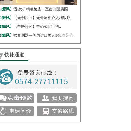
白癜风】
伍德灯-精准检测，直击白斑病因..
白癜风】
【无创祛白】无针局部介入增敏疗..
白癜风】
【中医特色】中药雾化疗法..
白癜风】
祛白利器—美国进口极速308准分子..
快捷通道