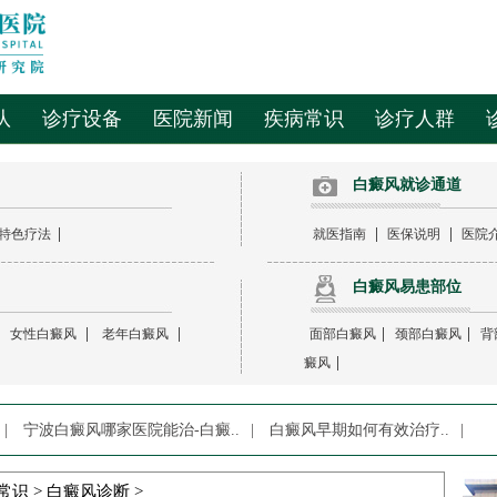
队
诊疗设备
医院新闻
疾病常识
诊疗人群
白癜风就诊通道
|
|
|
特色疗法
就医指南
医保说明
医院
白癜风易患部位
|
|
|
|
|
女性白癜风
老年白癜风
面部白癜风
颈部白癜风
背
|
癜风
|
宁波白癜风哪家医院能治-白癜..
|
白癜风早期如何有效治疗..
|
常识
>
白癜风诊断
>