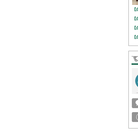
【
【
【
【