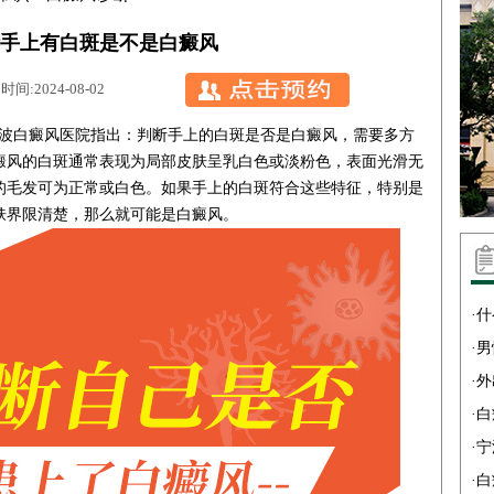
手上有白斑是不是白癜风
:2024-08-02
波白癜风医院
指出：判断手上的白斑是否是白癜风，需要多方
癜风的白斑通常表现为局部皮肤呈乳白色或淡粉色，表面光滑无
的毛发可为正常或白色。如果手上的白斑符合这些特征，特别是
肤界限清楚，那么就可能是白癜风。
·
什
·
男
·
外
·
白
·
宁
·
白