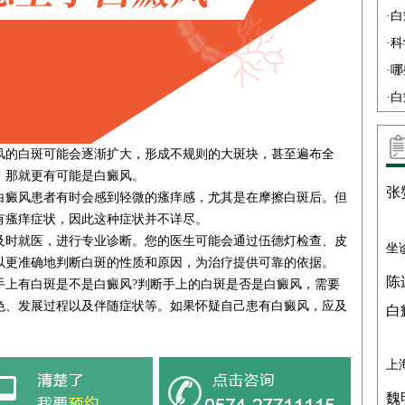
·
白
·
科
·
哪
·
白
的白斑可能会逐渐扩大，形成不规则的大斑块，甚至遍布全
，那就更有可能是白癜风。
张
癜风患者有时会感到轻微的瘙痒感，尤其是在摩擦白斑后。但
有瘙痒症状，因此这种症状并不详尽。
时就医，进行专业诊断。您的医生可能会通过伍德灯检查、皮
坐
以更准确地判断白斑的性质和原因，为治疗提供可靠的依据。
陈
上有白斑是不是白癜风?判断手上的白斑是否是白癜风，需要
色、发展过程以及伴随症状等。如果怀疑自己患有白癜风，应及
白
上
魏