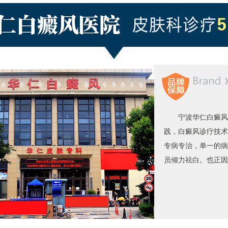
宁波华仁白癜风
践，白癜风诊疗技术
专病专治，单一的病
员倾力祛白。也正因