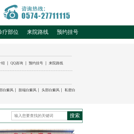
诊疗部位
来院路线
预约挂号
|
|
|
介绍
QQ咨询
预约挂号
来院路线
|
|
|
部白癜风
肢端白癜风
头部白癜风
私密白