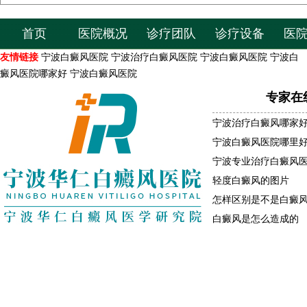
首页
医院概况
诊疗团队
诊疗设备
医
友情链接
宁波白癜风医院
宁波治疗白癜风医院
宁波白癜风医院
宁波白
癜风医院哪家好
宁波白癜风医院
专家在
宁波治疗白癜风哪家
宁波白癜风医院哪里
宁波专业治疗白癜风
轻度白癜风的图片
怎样区别是不是白癜
白癜风是怎么造成的