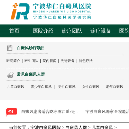
首页
医院介绍
诊疗团队
诊疗设备
医
白癜风诊疗项目
|
|
|
|
|
医院简介
医生团队
院内新闻
先进设备
特色疗法
常见白癜风人群
|
|
|
|
|
儿童白癜风
青少年白癜风
男性白癜风
女性白癜风
老年白癜风
白癜风患者适合吃冰冻西瓜?还..
|
宁波白癜风哪家医院能治-
当前位置：
宁波白癜风医院
>
白癜风人群
>
儿童白癜风
>