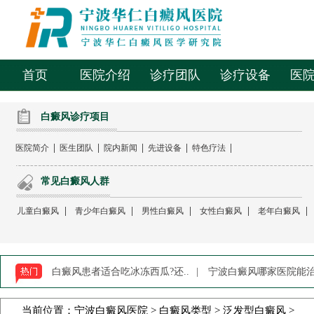
首页
医院介绍
诊疗团队
诊疗设备
医
白癜风诊疗项目
|
|
|
|
|
医院简介
医生团队
院内新闻
先进设备
特色疗法
常见白癜风人群
|
|
|
|
|
儿童白癜风
青少年白癜风
男性白癜风
女性白癜风
老年白癜风
白癜风患者适合吃冰冻西瓜?还..
|
宁波白癜风哪家医院能治-
当前位置：
宁波白癜风医院
>
白癜风类型
>
泛发型白癜风
>