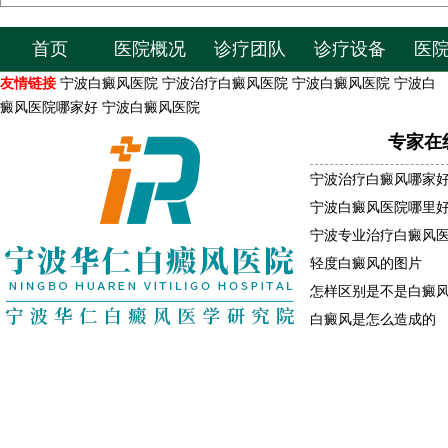
首页
医院概况
诊疗团队
诊疗设备
医
友情链接
宁波白癜风医院
宁波治疗白癜风医院
宁波白癜风医院
宁波白
癜风医院哪家好
宁波白癜风医院
专家在
宁波治疗白癜风哪家
宁波白癜风医院哪里
宁波专业治疗白癜风
轻度白癜风的图片
怎样区别是不是白癜
白癜风是怎么造成的