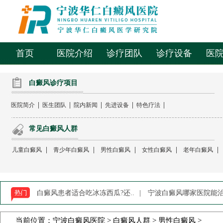
首页
医院介绍
诊疗团队
诊疗设备
医
白癜风诊疗项目
|
|
|
|
|
医院简介
医生团队
院内新闻
先进设备
特色疗法
常见白癜风人群
|
|
|
|
|
儿童白癜风
青少年白癜风
男性白癜风
女性白癜风
老年白癜风
白癜风患者适合吃冰冻西瓜?还..
|
宁波白癜风哪家医院能治-
当前位置：
宁波白癜风医院
>
白癜风人群
>
男性白癜风
>