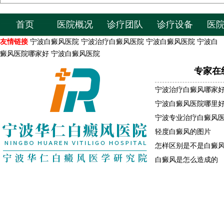
首页
医院概况
诊疗团队
诊疗设备
医
友情链接
宁波白癜风医院
宁波治疗白癜风医院
宁波白癜风医院
宁波白
癜风医院哪家好
宁波白癜风医院
专家在
宁波治疗白癜风哪家
宁波白癜风医院哪里
宁波专业治疗白癜风
轻度白癜风的图片
怎样区别是不是白癜
白癜风是怎么造成的